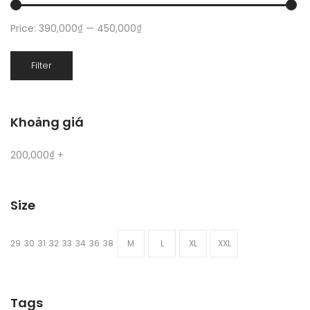
Price:
390,000₫
—
450,000₫
Min
Max
Filter
price
price
Khoảng giá
200,000
₫
+
Size
29
30
31
32
33
34
36
38
M
L
XL
XXL
Tags