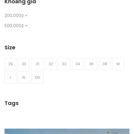
Khoảng giá
200,000
₫
+
500,000
₫
+
Size
29
30
31
32
33
34
36
38
M
L
XL
XXL
Tags