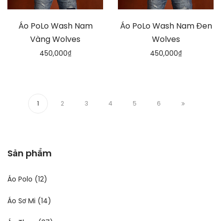
Áo PoLo Wash Nam
Áo PoLo Wash Nam Đen
Vàng Wolves
Wolves
450,000
₫
450,000
₫
1
2
3
4
5
6
Sản phẩm
Áo Polo
(12)
Áo Sơ Mi
(14)