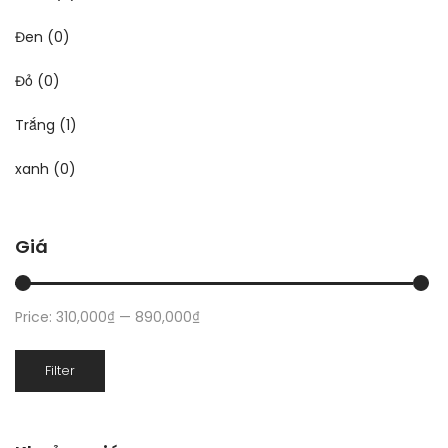
Đen
(0)
Đỏ
(0)
Trắng
(1)
xanh
(0)
Giá
Price:
310,000₫
—
890,000₫
Min
Max
Filter
price
price