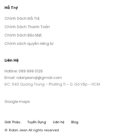
Hỗ Trợ
Chính Sách Đổi Trả
Chính Sách Thanh Toán
Chính Sách Bảo Mật
Chính sách quyền riêng tư
Liên Hệ
Hotline: 089 999 0126
Email: robinjeanqt@gmail.com
ĐC: 540 Quang Trung – Phường 11 – Q. Gò Vấp – HCM
Google maps
Giới Thiệu
Tuyển Dụng
Liên hệ
Blog
© Robin Jean All rights reserved