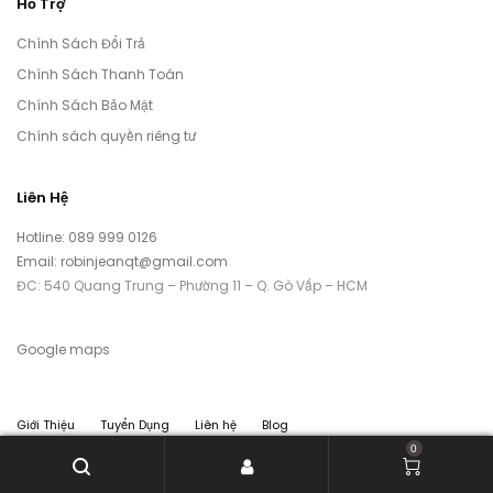
Hỗ Trợ
Chính Sách Đổi Trả
Chính Sách Thanh Toán
Chính Sách Bảo Mật
Chính sách quyền riêng tư
Liên Hệ
Hotline: 089 999 0126
Email: robinjeanqt@gmail.com
ĐC: 540 Quang Trung – Phường 11 – Q. Gò Vấp – HCM
Google maps
Giới Thiệu
Tuyển Dụng
Liên hệ
Blog
0
© Robin Jean All rights reserved