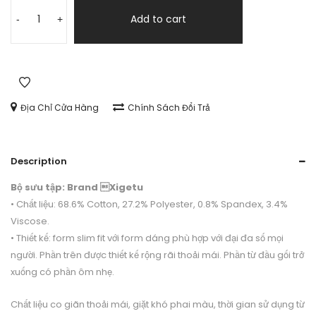
Quần
Jean
Add to cart
-
+
Xigetu
QJ180030
quantity
Địa Chỉ Cửa Hàng
Chính Sách Đổi Trả
Description
Bộ sưu tập: Brand Xigetu
• Chất liệu: 68.6% Cotton, 27.2% Polyester, 0.8% Spandex, 3.4%
Viscose.
• Thiết kế: form slim fit với form dáng phù hợp với đại đa số mọi
người. Phần trên được thiết kế rộng rãi thoải mái. Phần từ đầu gối trở
xuống có phần ôm nhẹ.
Chất liệu co giãn thoải mái, giặt khó phai màu, thời gian sử dụng từ