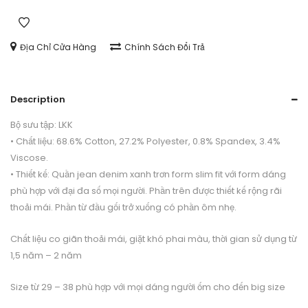
DENIM-
LKK
quantity
Địa Chỉ Cửa Hàng
Chính Sách Đổi Trả
Description
Bộ sưu tập: LKK
• Chất liệu: 68.6% Cotton, 27.2% Polyester, 0.8% Spandex, 3.4%
Viscose.
• Thiết kế: Quần jean denim xanh trơn form slim fit với form dáng
phù hợp với đại đa số mọi người. Phần trên được thiết kế rộng rãi
thoải mái. Phần từ đầu gối trở xuống có phần ôm nhẹ.
Chất liệu co giãn thoải mái, giặt khó phai màu, thời gian sử dụng từ
1,5 năm – 2 năm
Size từ 29 – 38 phù hợp với mọi dáng người ốm cho đến big size