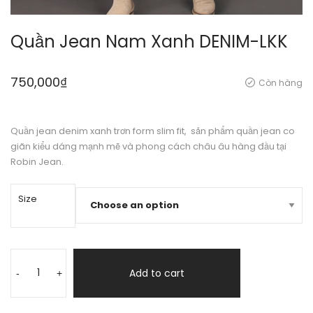
Quần Jean Nam Xanh DENIM-LKK
750,000
₫
Còn hàng
Quần jean denim xanh trơn form slim fit, sản phẩm quần jean co
giãn kiểu dáng mạnh mẽ và phong cách châu âu hàng đầu tại
Robin Jean.
Size
Quần
Jean
Add to cart
-
+
Nam
Xanh