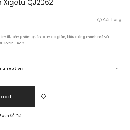
 Xigetu QJ2062
Còn hàng
lim fit, sản phẩm quần jean co giãn, kiểu dáng mạnh mẽ và
i Robin Jean.
o cart
Sách Đổi Trả