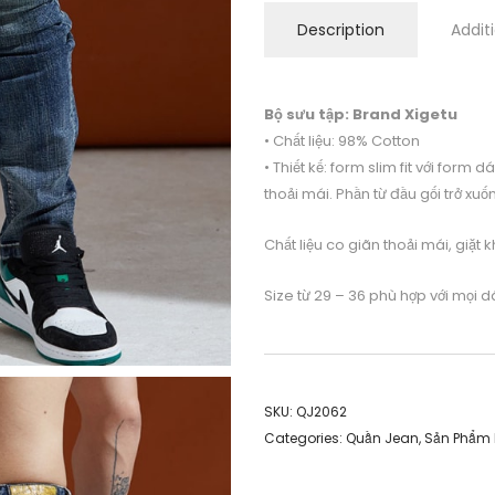
Description
Addit
Bộ sưu tập: Brand Xigetu
• Chất liệu: 98% Cotton
• Thiết kế: form slim fit với form 
thoải mái. Phần từ đầu gối trở xu
Chất liệu co giãn thoải mái, giặt
Size từ 29 – 36 phù hợp với mọi 
SKU:
QJ2062
Categories:
Quần Jean
,
Sản Phẩm 