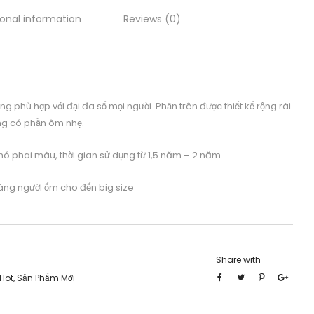
ional information
Reviews (0)
dáng phù hợp với đại đa số mọi người. Phần trên được thiết kế rộng rãi
ống có phần ôm nhẹ.
 khó phai màu, thời gian sử dụng từ 1,5 năm – 2 năm
dáng người ốm cho đến big size
Share with
Hot
,
Sản Phẩm Mới