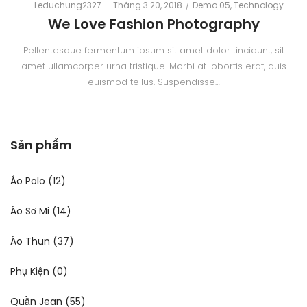
Posted
Posted
By
Leduchung2327
Tháng 3 20, 2018
Demo 05
Technology
on
in
We Love Fashion Photography
Pellentesque fermentum ipsum sit amet dolor tincidunt, sit
amet ullamcorper urna tristique. Morbi at lobortis erat, quis
euismod tellus. Suspendisse…
Sản phẩm
Áo Polo
(12)
Áo Sơ Mi
(14)
Áo Thun
(37)
Phụ Kiện
(0)
Quần Jean
(55)